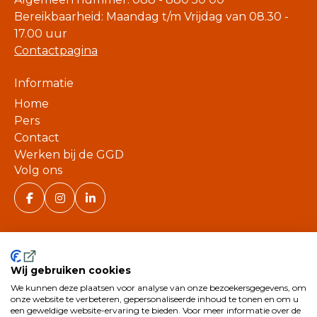
Bereikbaarheid: Maandag t/m Vrijdag van 08.30 -
17.00 uur
Contactpagina
Informatie
Home
Pers
Contact
Werken bij de GGD
Volg ons
Wij gebruiken cookies
We kunnen deze plaatsen voor analyse van onze bezoekersgegevens, om
©
onze website te verbeteren, gepersonaliseerde inhoud te tonen en om u
een geweldige website-ervaring te bieden. Voor meer informatie over de
2026