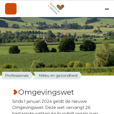
Onderwerpen
Professionals
Over de GGD
A-Z
Contact
Nieuws
Professionals
Milieu en gezondheid
Werken bij de GGD
Omgevingswet
Sinds 1 januari 2024 geldt de nieuwe
Omgevingswet. Deze wet vervangt 26
bestaande wetten en bundelt regels over