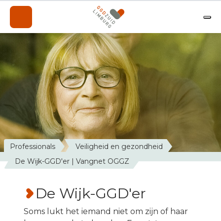
Onderwerpen
Professionals
Over de GGD
A-Z
Contact
Nieuws
Professionals
Veiligheid en gezondheid
Werken bij de GGD
De Wijk-GGD'er | Vangnet OGGZ
De Wijk-GGD'er
Soms lukt het iemand niet om zijn of haar