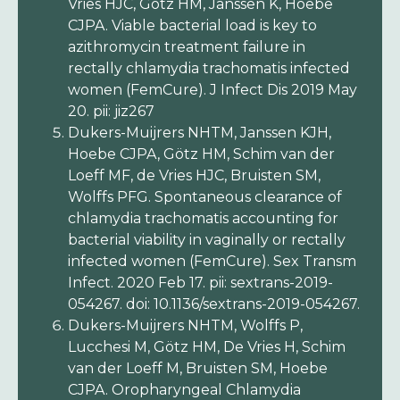
Vries HJC, Götz HM, Janssen K, Hoebe
CJPA. Viable bacterial load is key to
azithromycin treatment failure in
rectally chlamydia trachomatis infected
women (FemCure). J Infect Dis 2019 May
20. pii: jiz267
Dukers-Muijrers NHTM, Janssen KJH,
Hoebe CJPA, Götz HM, Schim van der
Loeff MF, de Vries HJC, Bruisten SM,
Wolffs PFG. Spontaneous clearance of
chlamydia trachomatis accounting for
bacterial viability in vaginally or rectally
infected women (FemCure). Sex Transm
Infect. 2020 Feb 17. pii: sextrans-2019-
054267. doi: 10.1136/sextrans-2019-054267.
Dukers-Muijrers NHTM, Wolffs P,
Lucchesi M, Götz HM, De Vries H, Schim
van der Loeff M, Bruisten SM, Hoebe
CJPA. Oropharyngeal Chlamydia