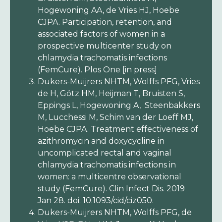
Hogewoning AA, de Vries HJ, Hoebe
CJPA. Participation, retention, and
associated factors of women in a
prospective multicenter study on
chlamydia trachomatis infections
(FemCure). Plos One [in press]
Dukers-Muijrers NHTM, Wolffs PFG, Vries
de H, Götz HM, Heijman T, Bruisten S,
Eppings L, Hogewoning A, Steenbakkers
M, Lucchessi M, Schim van der Loeff MJ,
Hoebe CJPA. Treatment effectiveness of
azithromycin and doxycycline in
uncomplicated rectal and vaginal
chlamydia trachomatis infections in
women: a multicentre observational
study (FemCure). Clin Infect Dis. 2019
Jan 28. doi: 10.1093/cid/ciz050.
Dukers-Muijrers NHTM, Wolffs PFG, de