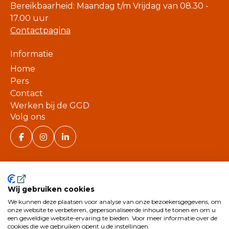
Bereikbaarheid: Maandag t/m Vrijdag van 08.30 -
17.00 uur
Contactpagina
Informatie
Home
Pers
Contact
Werken bij de GGD
Volg ons
Wij gebruiken cookies
We kunnen deze plaatsen voor analyse van onze bezoekersgegevens, om
©
onze website te verbeteren, gepersonaliseerde inhoud te tonen en om u
een geweldige website-ervaring te bieden. Voor meer informatie over de
2026
cookies die we gebruiken opent u de instellingen.