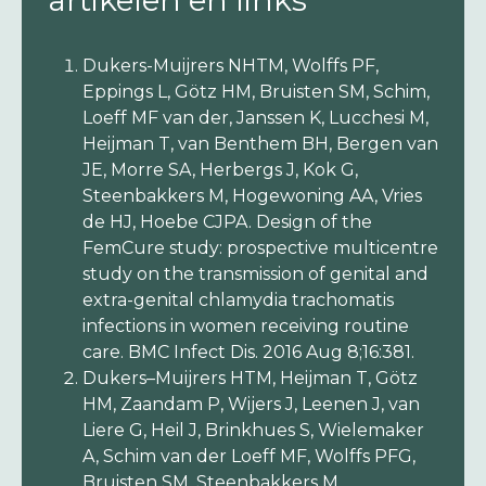
artikelen en links
Dukers-Muijrers NHTM, Wolffs PF,
Eppings L, Götz HM, Bruisten SM, Schim,
Loeff MF van der, Janssen K, Lucchesi M,
Heijman T, van Benthem BH, Bergen van
JE, Morre SA, Herbergs J, Kok G,
Steenbakkers M, Hogewoning AA, Vries
de HJ, Hoebe CJPA. Design of the
FemCure study: prospective multicentre
study on the transmission of genital and
extra-genital chlamydia trachomatis
infections in women receiving routine
care. BMC Infect Dis. 2016 Aug 8;16:381.
Dukers–Muijrers HTM, Heijman T, Götz
HM, Zaandam P, Wijers J, Leenen J, van
Liere G, Heil J, Brinkhues S, Wielemaker
A, Schim van der Loeff MF, Wolffs PFG,
Bruisten SM, Steenbakkers M,