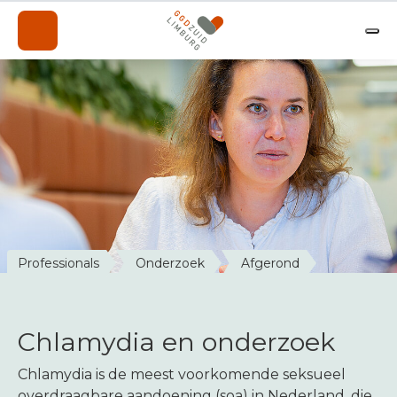
Onderwerpen
Professionals
Over de GGD
A-Z
Contact
Nieuws
Professionals
Onderzoek
Afgerond
Werken bij de GGD
Chlamydia en onderzoek
Chlamydia is de meest voorkomende seksueel
overdraagbare aandoening (soa) in Nederland, die