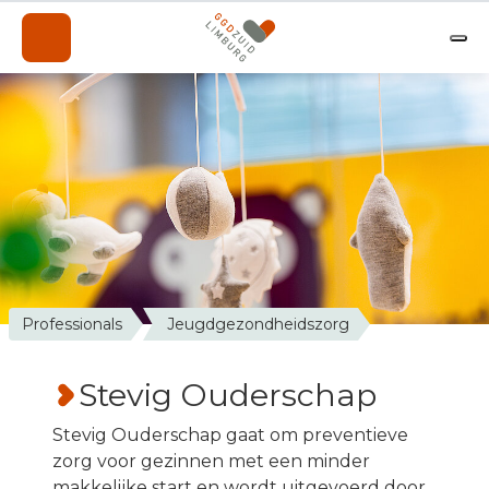
Onderwerpen
Professionals
Over de GGD
A-Z
Contact
Nieuws
Professionals
Jeugdgezondheidszorg
Werken bij de GGD
Stevig Ouderschap
Stevig Ouderschap gaat om preventieve
zorg voor gezinnen met een minder
makkelijke start en wordt uitgevoerd door