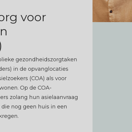
rg voor
en
)
blieke gezondheidszorgtaken
ders) in de opvanglocaties
ielzoekers (COA) als voor
 wonen. Op de COA-
kers zolang hun asielaanvraag
die nog geen huis in een
regen.