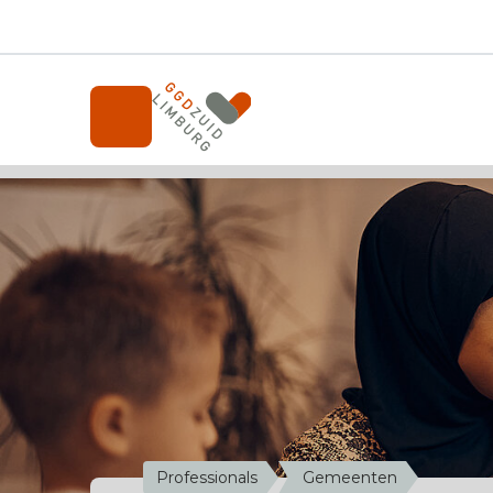
Onderwerpen
Professionals
Over de GGD
A-Z
Contact
Nieuws
Werken bij de GGD
Professionals
Gemeenten