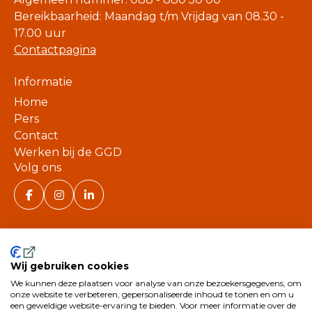
Bereikbaarheid: Maandag t/m Vrijdag van 08.30 -
17.00 uur
Contactpagina
Informatie
Home
Pers
Contact
Werken bij de GGD
Volg ons
Wij gebruiken cookies
We kunnen deze plaatsen voor analyse van onze bezoekersgegevens, om
©
onze website te verbeteren, gepersonaliseerde inhoud te tonen en om u
een geweldige website-ervaring te bieden. Voor meer informatie over de
2026