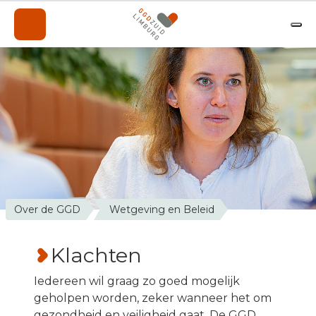
Onderwerpen
Professionals
Over de GGD
A-Z
Contact
Nieuws
Over de GGD
Wetgeving en Beleid
Werken bij de GGD
Klachten
Iedereen wil graag zo goed mogelijk
geholpen worden, zeker wanneer het om
gezondheid en veiligheid gaat. De GGD