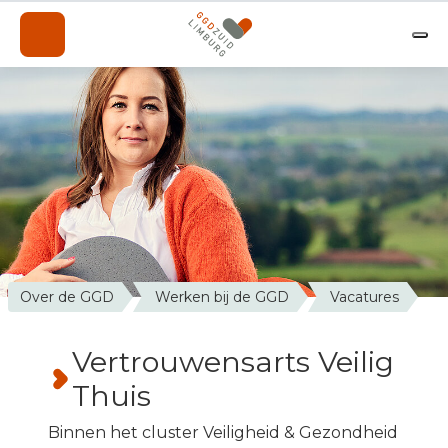
Onderwerpen
Professionals
Over de GGD
A-Z
Contact
Nieuws
Over de GGD
Werken bij de GGD
Vacatures
Werken bij de GGD
Vertrouwensarts Veilig
Thuis
Binnen het cluster Veiligheid & Gezondheid