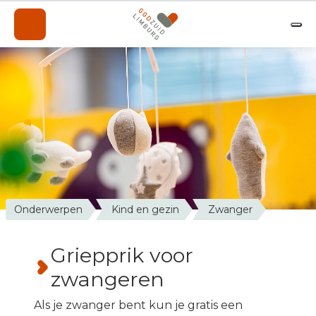
Onderwerpen
Professionals
Over de GGD
A-Z
Contact
Nieuws
Onderwerpen
Kind en gezin
Zwanger
Werken bij de GGD
Griepprik voor
zwangeren
Als je zwanger bent kun je gratis een