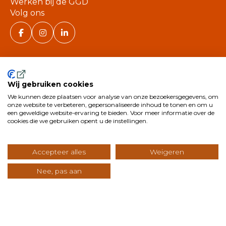
Werken bij de GGD
Volg ons
Wij gebruiken cookies
We kunnen deze plaatsen voor analyse van onze bezoekersgegevens, om
©
onze website te verbeteren, gepersonaliseerde inhoud te tonen en om u
een geweldige website-ervaring te bieden. Voor meer informatie over de
2026
cookies die we gebruiken opent u de instellingen.
GGD Zuid-Limburg.
Alle rechten voorbehouden.
Toegankelijkheid
Accepteer alles
Weigeren
Sitemap
Nee, pas aan
Privacy
Cookies