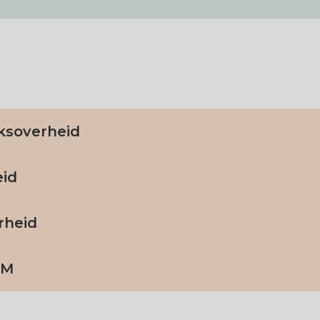
jksoverheid
eid
rheid
VM