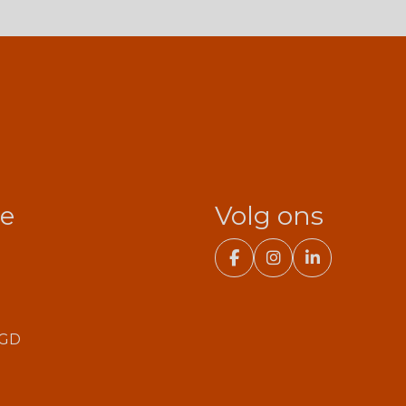
ie
Volg ons
GGD