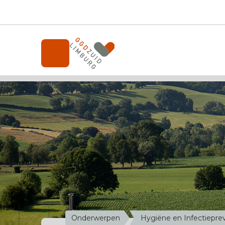
Onderwerpen
Professionals
Over de GGD
A-Z
Contact
Nieuws
Werken bij de GGD
Onderwerpen
Hygiëne en Infectiepre