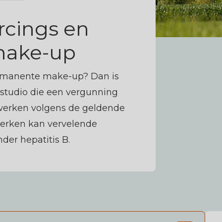
rcings en
make-up
permanente make-up? Dan is
n studio die een vergunning
e werken volgens de geldende
werken kan vervelende
der hepatitis B.